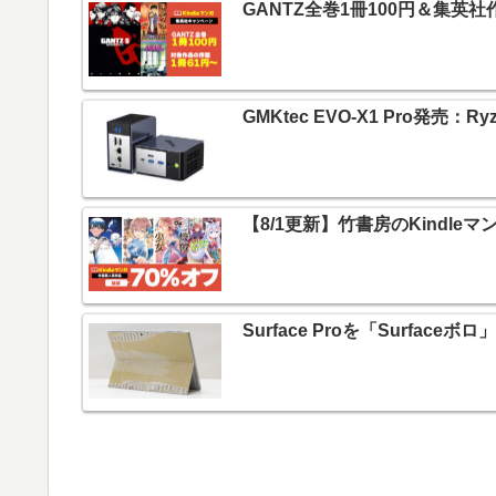
GANTZ全巻1冊100円＆集英
GMKtec EVO-X1 Pro発売：R
【8/1更新】竹書房のKindle
Surface Proを「Surf