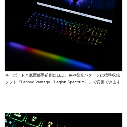
キーボードと底面部手前側にLED。色や発光パターンは標準収録
ソフト『Lenovo Vantage（Legion Spectrum）』で変更できます