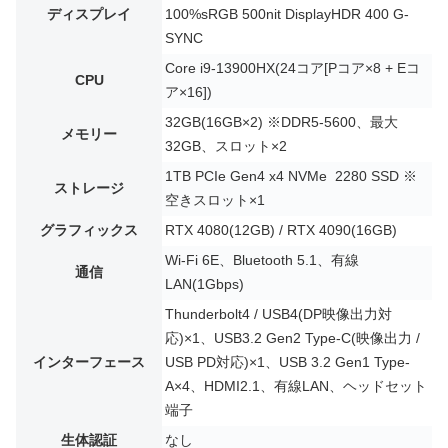
ディスプレイ
100%sRGB 500nit DisplayHDR 400 G-
SYNC
Core i9-13900HX(24コア[Pコア×8 + Eコ
CPU
ア×16])
32GB(16GB×2) ※DDR5-5600、最大
メモリー
32GB、スロット×2
1TB PCIe Gen4 x4 NVMe 2280 SSD ※
ストレージ
空きスロット×1
グラフィックス
RTX 4080(12GB) / RTX 4090(16GB)
Wi-Fi 6E、Bluetooth 5.1、有線
通信
LAN(1Gbps)
Thunderbolt4 / USB4(DP映像出力対
応)×1、USB3.2 Gen2 Type-C(映像出力 /
インターフェース
USB PD対応)×1、USB 3.2 Gen1 Type-
A×4、HDMI2.1、有線LAN、ヘッドセット
端子
生体認証
なし