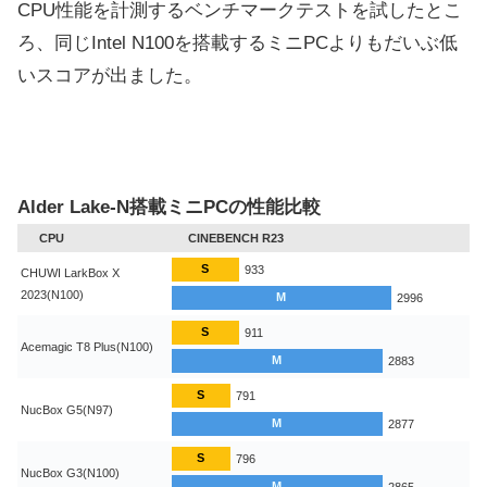
CPU性能を計測するベンチマークテストを試したとこ
ろ、同じIntel N100を搭載するミニPCよりもだいぶ低
いスコアが出ました。
Alder Lake-N搭載ミニPCの性能比較
CPU
CINEBENCH R23
S
933
CHUWI LarkBox X
2023(N100)
M
2996
S
911
Acemagic T8 Plus(N100)
M
2883
S
791
NucBox G5(N97)
M
2877
S
796
NucBox G3(N100)
M
2865