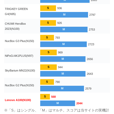
S
936
TRIGKEY GREEN
G4(N95)
M
2797
S
926
CHUWI HeroBox
2023(N100)
M
2753
S
793
NucBox G3 Plus(N150)
M
2723
S
969
NiPoGi AK1PLUS(N97)
M
2656
S
944
SkyBarium MN22(N100)
M
2643
S
790
NucBox G2 Plus(N150)
M
2579
S
568
Lenovo A100(N100)
M
2044
※「S」はシングル、「M」はマルチ。スコアは当サイトの実機計