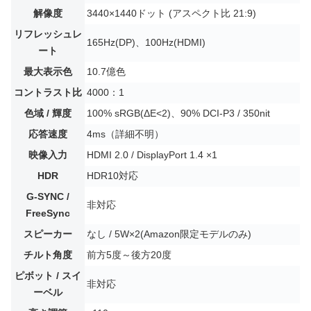
解像度
3440×1440ドット (アスペクト比 21:9)
リフレッシュレ
165Hz(DP)、100Hz(HDMI)
ート
最大表示色
10.7億色
コントラスト比
4000：1
色域 / 輝度
100% sRGB(ΔE<2)、90% DCI-P3 / 350nit
応答速度
4ms（詳細不明）
映像入力
HDMI 2.0 / DisplayPort 1.4 ×1
HDR
HDR10対応
G-SYNC /
非対応
FreeSync
スピーカー
なし / 5W×2(Amazon限定モデルのみ)
チルト角度
前方5度～後方20度
ピボット / スイ
非対応
ーベル