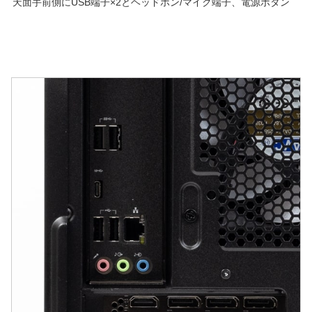
天面手前側にUSB端子×2とヘッドホン/マイク端子、電源ボタン