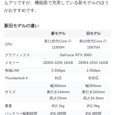
もアリですが、機能面で充実している新モデルのほう
がおすすめです。
新旧モデルの違い
新モデル
旧モデル
第11世代Core i7-
第10世代Core i7-
CPU
11800H
10875H
グラフィックス
GeForce RTX 3060
メモリー
DDR4-3200 16GB
DDR4-2933 16GB
有線LAN
2.5Gbps
1.0Gbps
Thunderbolt 4
対応
非対応
幅360mm
幅359mm
サイズ
奥行き244mm
奥行き243mm
高さ23mm
高さ24.3mm
重量
約2.1kg
約2.0kg
バッテリー駆動時間
約5.0時間
約5.8時間