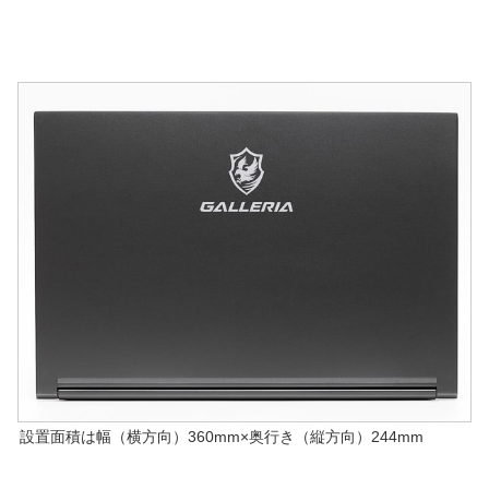
設置面積は幅（横方向）360mm×奥行き（縦方向）244mm