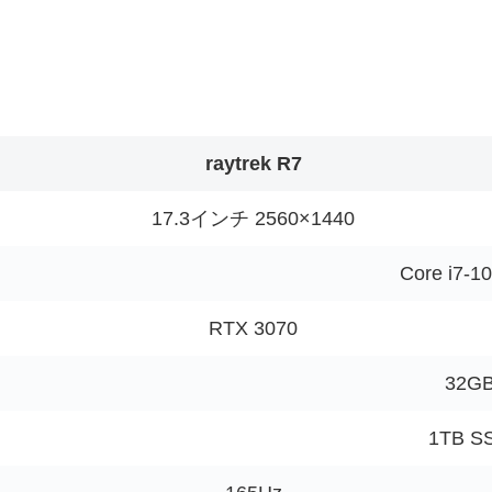
raytrek R7
17.3インチ 2560×1440
Core i7-1
RTX 3070
32G
1TB S