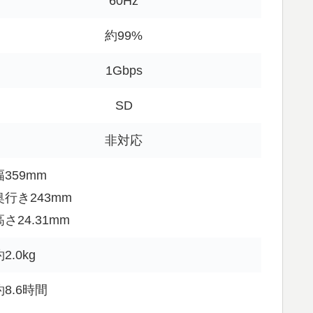
60Hz
約99%
1Gbps
SD
非対応
幅359mm
奥行き243mm
高さ24.31mm
2.0kg
約8.6時間