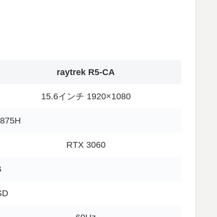
raytrek R5-CA
15.6インチ 1920×1080
0875H
RTX 3060
B
SD