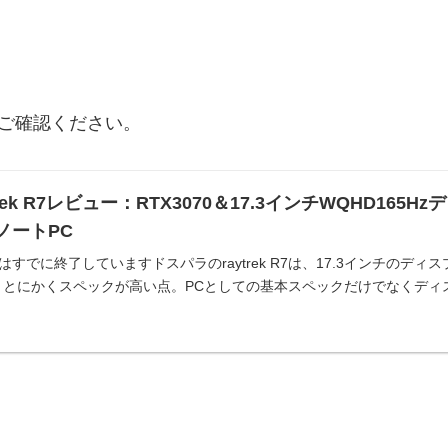
事でご確認ください。
rek R7レビュー：RTX3070＆17.3インチWQHD1
ノートPC
すでに終了していますドスパラのraytrek R7は、17.3インチのデ
、とにかくスペックが高い点。PCとしての基本スペックだけでなくディス