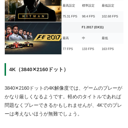
最高設定
標準設定
最低設定
75.31 FPS
98.4 FPS
102.68 FPS
F1 2017 (DX11)
最高
中
最低
77 FPS
133 FPS
163 FPS
4K（3840✕2160ドット）
3840✕2160ドットの4K解像度では、ゲームのプレーが
かなり厳しくなるようです。軽めのタイトルであれば
問題なくプレーできるかもしれませんが、4Kでのプレ
ーは考えないほうが無難でしょう。