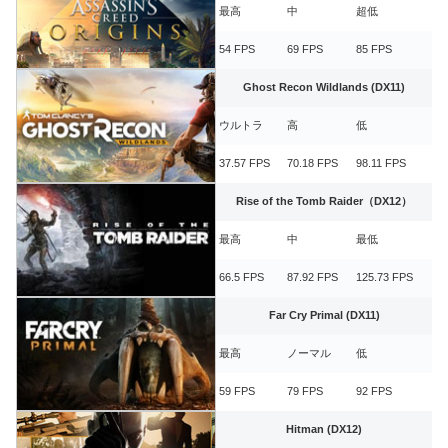
最高
中
超低
54 FPS
69 FPS
85 FPS
Ghost Recon Wildlands (DX11)
ウルトラ
高
低
37.57 FPS
70.18 FPS
98.11 FPS
Rise of the Tomb Raider（DX12）
最高
中
最低
66.5 FPS
87.92 FPS
125.73 FPS
Far Cry Primal (DX11)
最高
ノーマル
低
59 FPS
79 FPS
92 FPS
Hitman (DX12)