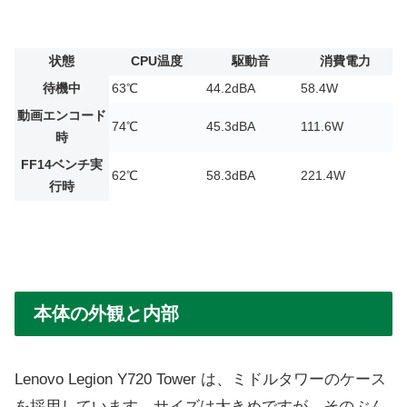
状態
CPU温度
駆動音
消費電力
待機中
63℃
44.2dBA
58.4W
動画エンコード
74℃
45.3dBA
111.6W
時
FF14ベンチ実
62℃
58.3dBA
221.4W
行時
本体の外観と内部
Lenovo Legion Y720 Tower は、ミドルタワーのケース
を採用しています。サイズは大きめですが、そのぶん