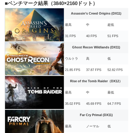
■ベンチマーク結果（3840×2160ドット）
Assassin’s Creed Origins (DX11)
最高
中
超低
31 FPS
40 FPS
51 FPS
Ghost Recon Wildlands (DX11)
ウルトラ
高
低
21.85 FPS
37.87 FPS
52.82 FPS
Rise of the Tomb Raider（DX12）
最高
中
最低
35.02 FPS
45.69 FPS
64.7 FPS
Far Cry Primal (DX11)
最高
ノーマル
低