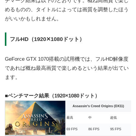
チマーク結果は以下のとおりです。概ね高画質で楽し
めるものの、タイトルによっては画質を調整したほう
がいいかもしれません。
フルHD（1920✕1080ドット）
GeForce GTX 1070搭載の試用機では、フルHD解像度
であれば概ね最高画質で楽しめるという結果が出てい
ます。
■ベンチマーク結果（1920×1080ドット）
Assassin’s Creed Origins (DX11)
最高
中
超低
69 FPS
86 FPS
95 FPS