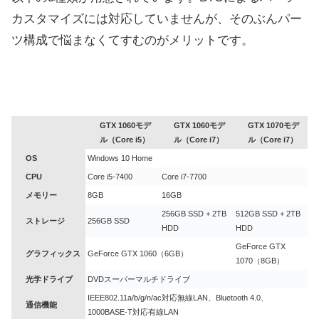
カスタマイズには対応していませんが、そのぶんパー
ツ構成で悩まなくてすむのがメリットです。
GTX 1060モデ
GTX 1060モデ
GTX 1070モデ
ル（Core i5）
ル（Core i7）
ル（Core i7）
OS
Windows 10 Home
CPU
Core i5-7400
Core i7-7700
メモリー
8GB
16GB
256GB SSD + 2TB
512GB SSD + 2TB
ストレージ
256GB SSD
HDD
HDD
GeForce GTX
グラフィックス
GeForce GTX 1060（6GB）
1070（8GB）
光学ドライブ
DVDスーパーマルチドライブ
IEEE802.11a/b/g/n/ac対応無線LAN、Bluetooth 4.0、
通信機能
1000BASE-T対応有線LAN