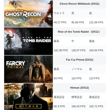
Ghost Recon Wildlands (DX11)
ウルトラ
高
低
49.27 FPS
95.06 FPS
131.09 FPS
Rise of the Tomb Raider（DX12）
最高
中
最低
102.38 FPS
130.07 FPS
164.94 FPS
Far Cry Primal (DX11)
最高
ノーマル
低
83 FPS
110 FPS
123 FPS
Hitman (DX12)
最高設定
標準設定
最低設定
90.3 FPS
105.03 FPS
105.72 FPS