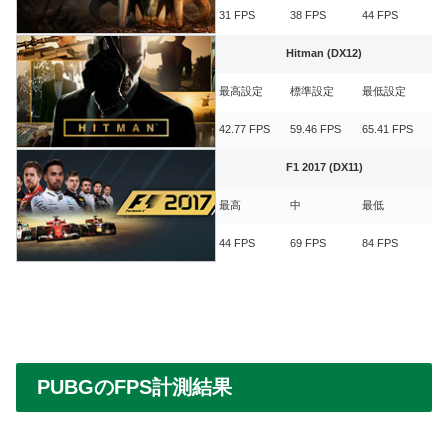
31 FPS
38 FPS
44 FPS
Hitman (DX12)
最高設定
標準設定
最低設定
42.77 FPS
59.46 FPS
65.41 FPS
F1 2017 (DX11)
最高
中
最低
44 FPS
69 FPS
84 FPS
PUBGのFPS計測結果