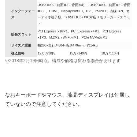
USB3.0✕6（前面✕2＋背面✕4）、USB2.0✕4（前面✕2＋背面
インターフェー
✕2）、HDMI、DisplayPort✕3、DVI、PS/2✕1、有線LAN、オ
ス
ーディオ端子類、SD/SDHC/SDXC対応メモリーカードスロッ
ト
PCI Express x16✕1、PCI Express x4✕1、PCI Express
拡張スロット
x1✕3、M.2✕2（Wi-Fi用✕1、PCIe NVMe用✕1）
サイズ／重量
幅206×奥行き504×高さ479mm／約14kg
税込価格
12万3930円
15万7140円
18万7110円
※2018年2月19日時点。構成や価格は変わる場合があります
なおキーボードやマウス、液晶ディスプレイは付属し
ていないので注意してください。