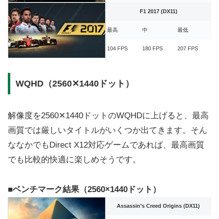
F1 2017 (DX11)
最高
中
最低
104 FPS
180 FPS
207 FPS
WQHD（2560✕1440ドット）
解像度を2560✕1440ドットのWQHDに上げると、最高
画質では厳しいタイトルがいくつか出てきます。そん
ななかでもDirect X12対応ゲームであれば、最高画質
でも比較的快適に楽しめそうです。
■ベンチマーク結果（2560×1440ドット）
Assassin’s Creed Origins (DX11)