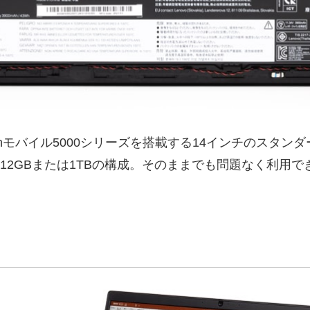
)は、Ryzenモバイル5000シリーズを搭載する14インチの
～512GBまたは1TBの構成。そのままでも問題なく利用