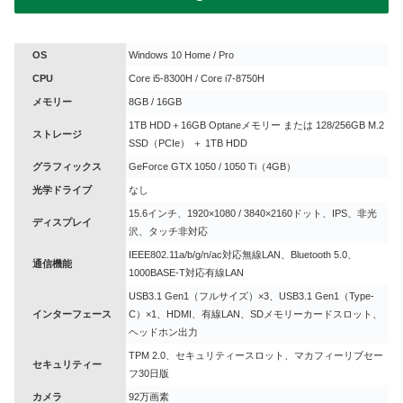
OS
Windows 10 Home / Pro
CPU
Core i5-8300H / Core i7-8750H
メモリー
8GB / 16GB
1TB HDD＋16GB Optaneメモリー または 128/256GB M.2
ストレージ
SSD（PCIe） ＋ 1TB HDD
グラフィックス
GeForce GTX 1050 / 1050 Ti（4GB）
光学ドライブ
なし
15.6インチ、1920×1080 / 3840×2160ドット、IPS、非光
ディスプレイ
沢、タッチ非対応
IEEE802.11a/b/g/n/ac対応無線LAN、Bluetooth 5.0、
通信機能
1000BASE-T対応有線LAN
USB3.1 Gen1（フルサイズ）×3、USB3.1 Gen1（Type-
インターフェース
C）×1、HDMI、有線LAN、SDメモリーカードスロット、
ヘッドホン出力
TPM 2.0、セキュリティースロット、マカフィーリブセー
セキュリティー
フ30日版
カメラ
92万画素