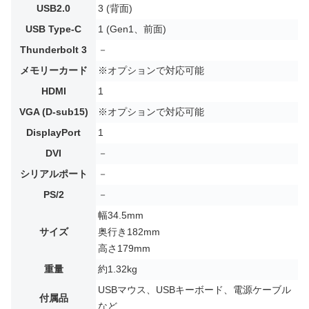
USB2.0
3 (背面)
USB Type-C
1 (Gen1、前面)
Thunderbolt 3
－
メモリーカード
※オプションで対応可能
HDMI
1
VGA (D-sub15)
※オプションで対応可能
DisplayPort
1
DVI
－
シリアルポート
－
PS/2
－
幅34.5mm
サイズ
奥行き182mm
高さ179mm
重量
約1.32kg
USBマウス、USBキーボード、電源ケーブル
付属品
など