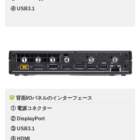
④ USB3.1
背面I/Oパネルのインターフェース
① 電源コネクター
② DisplayPort
③ USB3.1
④ HDMI