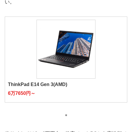
い。
ThinkPad E14 Gen 3(AMD)
6万7650円～
＊