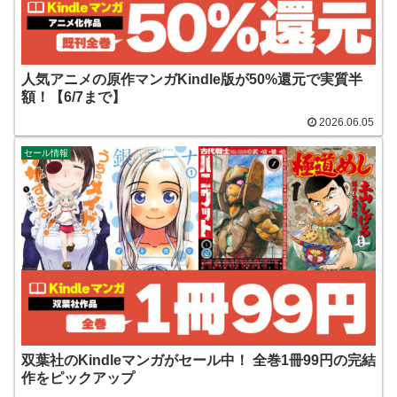
人気アニメの原作マンガKindle版が50%還元で実質半
額！【6/7まで】
2026.06.05
セール情報
双葉社のKindleマンガがセール中！ 全巻1冊99円の完結
作をピックアップ