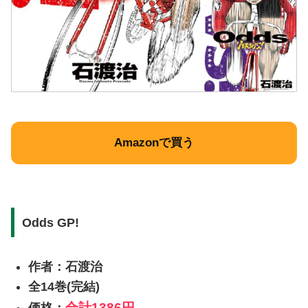
Amazonで買う
Odds GP!
作者：石渡治
全14巻(完結)
合計
1386円
価格：