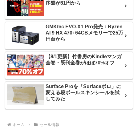
序盤が61円から
GMKtec EVO-X1 Pro発売：Ryzen
AI 9 HX 470+64GBメモリーで25万
円台から
【8/1更新】竹書房のKindleマンガ
全巻・既刊全巻がほぼ70%オフ
Surface Proを「Surfaceボロ」に
変える段ボールスキンシールを試
してみた
ホーム
セール情報