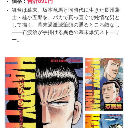
合計
891円
価格：
舞台は幕末。坂本竜馬と同時代に生きた長州藩
士・桂小五郎を、バカで真っ直ぐで純情な男と
して描く。幕末過激派筆頭の通るところ敵なし
――石渡治が手掛ける異色の幕末爆笑ストーリ
ー。