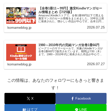
【全巻1冊11～99円】激安Kindleマンガセー
ル情報まとめ【7/25版】
AmazonのKindleストアで、全巻1冊99円以下で買える
激安マンガのセール情報をまとめました。10年以上前
に発表された、懐かしい作品が中心です。合本11円毎
月定期的に行なわれている「極！合本シリーズ」のセ
2026.07.25
komameblog.jp
ール。まとめ買いページが用意さ...
1980～2010年代の完結マンガ全巻1冊66円
ビーグリーのサマーセールで、対象のKindleマンガが
全巻1冊66円で販売されています。期間は7/30（木）
まで。1980～2010年代に発表された作品が中心で
す。なおビーグリーは、過去に出版されたマンガの電
子化や、コミック配信サービス「ま...
2026.07.27
komameblog.jp
この情報は、あなたのフォロワーにもきっと響きま
す！
X
Facebook
はてブ
LINE