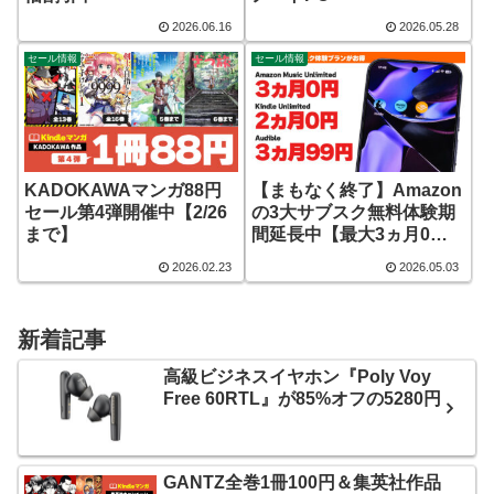
2026.06.16
2026.05.28
セール情報
セール情報
KADOKAWAマンガ88円
【まもなく終了】Amazon
セール第4弾開催中【2/26
の3大サブスク無料体験期
まで】
間延長中【最大3ヵ月0
円】
2026.02.23
2026.05.03
新着記事
高級ビジネスイヤホン『Poly Voy
Free 60RTL』が85%オフの5280円
GANTZ全巻1冊100円＆集英社作品