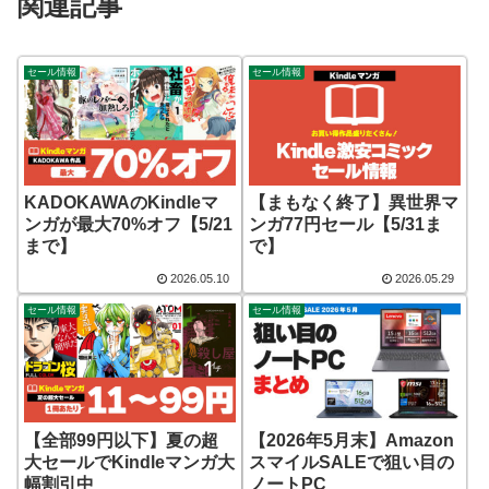
関連記事
セール情報
セール情報
KADOKAWAのKindleマ
【まもなく終了】異世界マ
ンガが最大70%オフ【5/21
ンガ77円セール【5/31ま
まで】
で】
2026.05.10
2026.05.29
セール情報
セール情報
【2026年5月末】Amazon
【全部99円以下】夏の超
スマイルSALEで狙い目の
大セールでKindleマンガ大
ノートPC
幅割引中