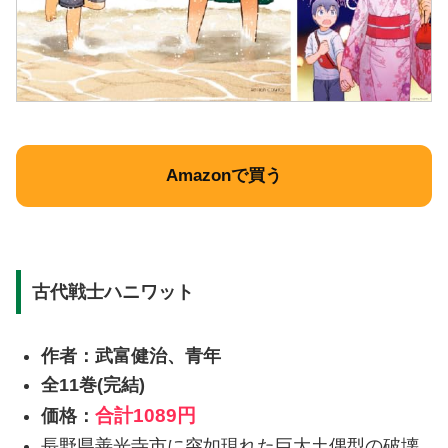
Amazonで買う
古代戦士ハニワット
作者：武富健治、青年
全11巻(完結)
合計
1089円
価格：
長野県善光寺市に突如現れた巨大土偶型の破壊