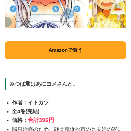
Amazonで買う
みつば君はあにヨメさんと。
作者：イトカツ
全4巻(完結)
合計
396円
価格：
喘息治療のため、静岡県浜松市の兄夫婦の家に