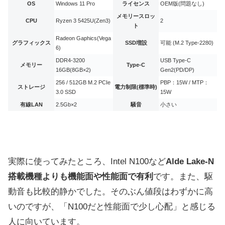
OS
Windows 11 Pro
ライセンス
OEM版(問題なし)
メモリースロッ
CPU
Ryzen 3 5425U(Zen3)
2
ト
Radeon Gaphics(Vega
グラフィックス
SSD増設
可能 (M.2 Type-2280)
6)
DDR4-3200
USB Type-C
メモリー
Type-C
16GB(8GB×2)
Gen2(PD/DP)
256 / 512GB M.2 PCIe
PBP：15W / MTP：
ストレージ
電力制限(標準時)
3.0 SSD
15W
有線LAN
2.5Gb×2
騒音
小さい
実際に使ってみたところ、Intel N100など
Alde Lake-N
搭載機種よりも機能面や性能面で有利
です。また、駆
動音も比較的静かでした。そのぶん値段はわずかに高
いのですが、「N100だと性能面で少し心配」と感じる
人に向いています。