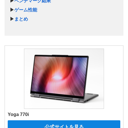
▶
ベンチマーク結果
▶
ゲーム性能
▶
まとめ
Yoga 770i
公式サイトを見る