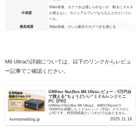
55fps前後。カクつきは感じられないが、動きにヌルヌ
中画質
ル感もない。カジュアルプレーならなんとかというレ
ベル。
最高画質
35fps前後。だいぶ動きのカクつきを感じる
M6 Ultraの詳細については、以下のリンクからレビュ
ー記事でご確認ください。
GMKtec NucBox M6 Ultraレビュー：5万円台
で買える“ちょうどいい”ミドルレンジミニ
PC【PR】
GMKtecのNucBox M6 Ultraは、AMDのRyzen 5
7640HSを搭載したミドルレンジ（中位）クラスのミ
ニPCです。特別高性能というわけではありません
が、ウェブ閲覧や動画視聴、オフィスを使った文書作
2025.11.16
komameblog.jp
成といった普段使いでは...