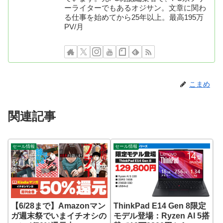
ーライターでもあるオジサン。文章に関わ
る仕事を始めてから25年以上。最高195万
PV/月
こまめ
関連記事
セール情報
セール情報
【6/28まで】Amazonマン
ThinkPad E14 Gen 8限定
ガ週末祭でいまイチオシの
モデル登場：Ryzen AI 5搭