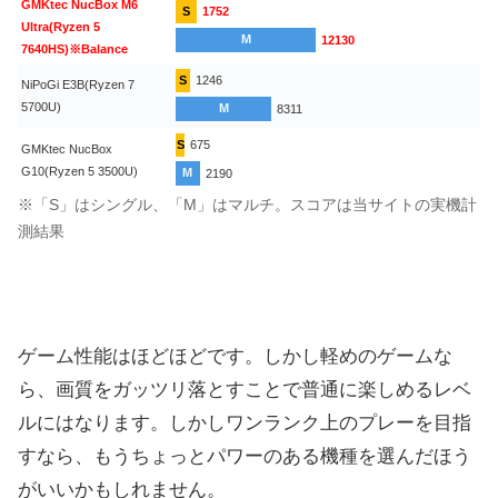
GMKtec NucBox M6
S
1752
Ultra(Ryzen 5
M
12130
7640HS)※Balance
S
1246
NiPoGi E3B(Ryzen 7
5700U)
M
8311
S
675
GMKtec NucBox
G10(Ryzen 5 3500U)
M
2190
※「S」はシングル、「M」はマルチ。スコアは当サイトの実機計
測結果
ゲーム性能はほどほどです。しかし軽めのゲームな
ら、画質をガッツリ落とすことで普通に楽しめるレベ
ルにはなります。しかしワンランク上のプレーを目指
すなら、もうちょっとパワーのある機種を選んだほう
がいいかもしれません。