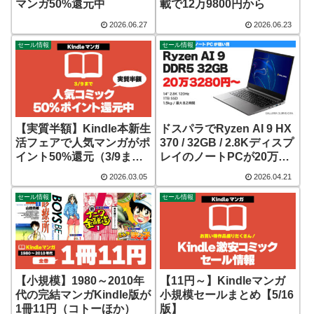
マンガ50%還元中
載で12万9800円から
2026.06.27
2026.06.23
セール情報
セール情報
【実質半額】Kindle本新生
ドスパラでRyzen AI 9 HX
活フェアで人気マンガがポ
370 / 32GB / 2.8Kディスプ
イント50%還元（3/9ま
レイのノートPCが20万
で）
3280円～
2026.03.05
2026.04.21
セール情報
セール情報
【小規模】1980～2010年
【11円～】Kindleマンガ
代の完結マンガKindle版が
小規模セールまとめ【5/16
1冊11円（コトーほか）
版】