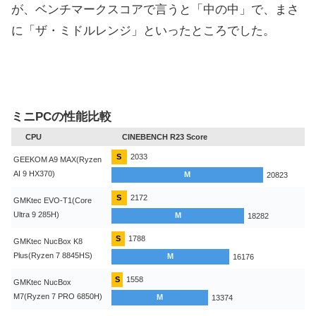
が、ベンチマークスコアで言うと「中の中」で、まさ
に「ザ・ミドルレンジ」といったところでした。
ミニPCの性能比較
CPU
CINEBENCH R23 Score
S
2033
GEEKOM A9 MAX(Ryzen
AI 9 HX370)
M
20823
S
2172
GMKtec EVO-T1(Core
Ultra 9 285H)
M
18282
S
1788
GMKtec NucBox K8
Plus(Ryzen 7 8845HS)
M
16176
S
1558
GMKtec NucBox
M7(Ryzen 7 PRO 6850H)
M
13374