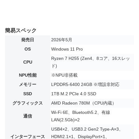
簡易スペック
発売日
2026年5月
OS
Windows 11 Pro
Ryzen 7 H255 (Zen4、8コア、16スレッ
CPU
ド)
NPU性能
※NPU非搭載
メモリー
LPDDR5-6400 24GB ※増設非対応
SSD
1TB M.2 PCIe 4.0 SSD
グラフィックス
AMD Radeon 780M（CPU内蔵）
Wi-Fi 6E、Bluetooth5.2、有線
通信
LAN(2.5Gb)×2
USB4×2、USB3.2 Gen2 Type-A×3、
インターフェース
HDMI2.1×1、DisplayPort×1、