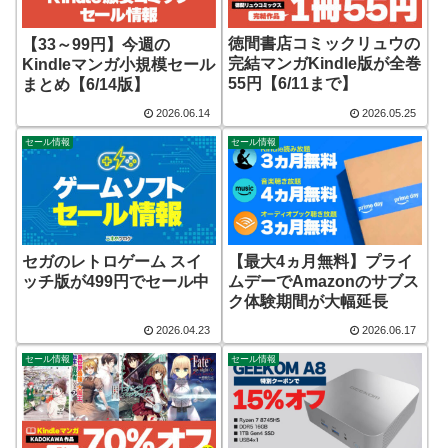
徳間書店コミックリュウの
【33～99円】今週の
完結マンガKindle版が全巻
Kindleマンガ小規模セール
55円【6/11まで】
まとめ【6/14版】
2026.06.14
2026.05.25
セール情報
セール情報
セガのレトロゲーム スイ
【最大4ヵ月無料】プライ
ッチ版が499円でセール中
ムデーでAmazonのサブス
ク体験期間が大幅延長
2026.04.23
2026.06.17
セール情報
セール情報